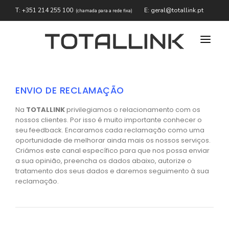
T: +351 214 255 100
E: geral@totallink.pt
(chamada para a rede fixa)
SERVIÇOS
ENVIO DE RECLAMAÇÃO
PARCEIROS
Na
TOTALLINK
privilegiamos o relacionamento com os
CARREIRAS
nossos clientes. Por isso é muito importante conhecer o
seu feedback. Encaramos cada reclamação como uma
oportunidade de melhorar ainda mais os nossos serviços.
APOIO AO CLIENTE
Criámos este canal específico para que nos possa enviar
a sua opinião, preencha os dados abaixo, autorize o
tratamento dos seus dados e daremos seguimento à sua
reclamação.